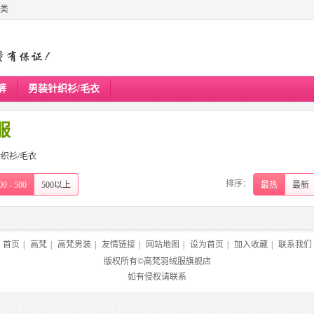
类
裤
男装针织衫/毛衣
服
织衫/毛衣
排序：
00 - 500
500以上
最热
最新
首页
|
高梵
|
高梵男装
|
友情链接
|
网站地图
|
设为首页
|
加入收藏
|
联系我们
版权所有©
高梵羽绒服旗舰店
如有侵权请联系